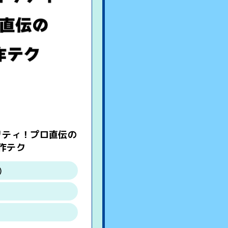
リティ！プロ直伝の
作テク
)