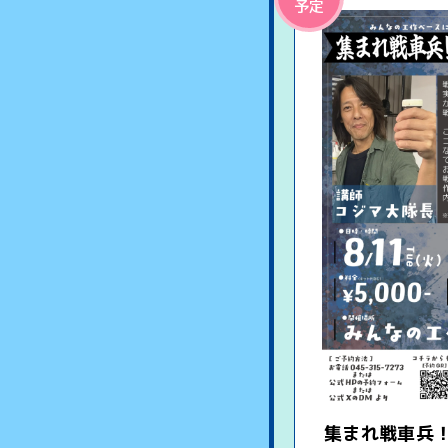
予定
集まれ戦車兵