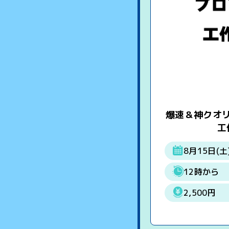
爆速＆神クオ
工
8月15日(土
12時から
2,500円