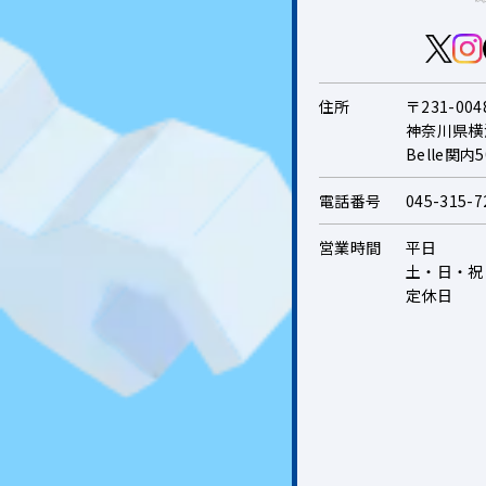
住所
〒231-004
神奈川県横
Belle関内
電話番号
045-315-72
営業時間
平日
土・日・祝
定休日