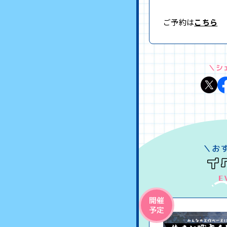
ご予約は
こちら
＼シ
開催
予定