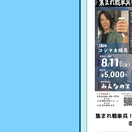
集まれ戦車兵
る