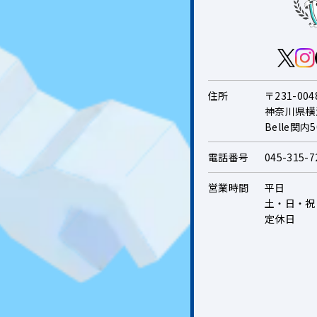
住所
〒231-004
神奈川県横
Belle関内
電話番号
045-315-72
営業時間
平日
土・日・祝
定休日