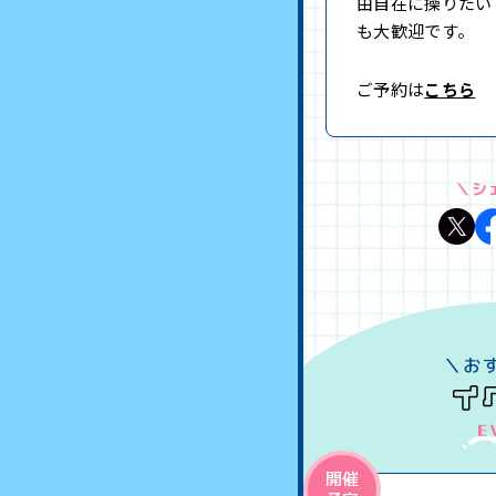
由自在に操りたい
も大歓迎です。
ご予約は
こちら
＼シ
開催