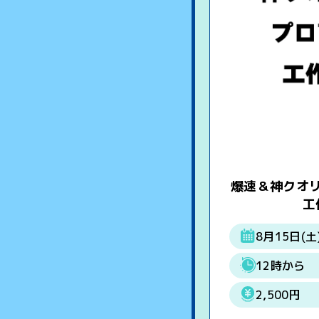
爆速＆神クオ
工
8月15日(土
12時から
2,500円