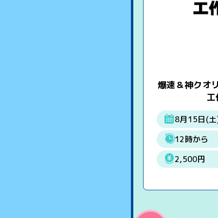
爆速＆神クオ
工
8月15日(土
12時から
2,500円