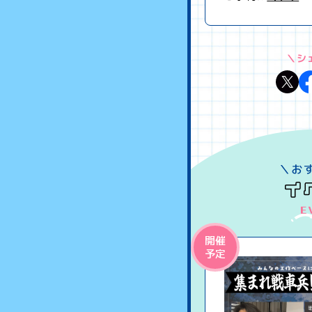
＼シ
開催
予定