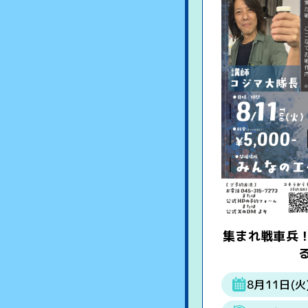
集まれ戦車兵
る
8月11日(火