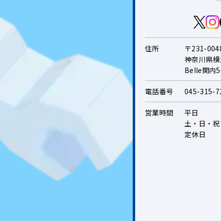
住所
〒231-004
神奈川県横
Belle関内
電話番号
045-315-72
営業時間
平日
土・日・祝
定休日