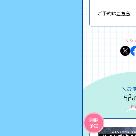
ご予約は
こちら
＼シ
開催
予定