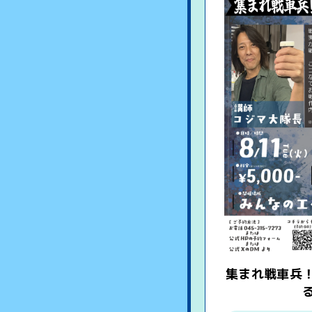
集まれ戦車兵
る