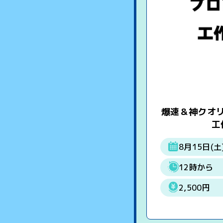
爆速＆神クオ
工
8月15日(土
12時から
2,500円